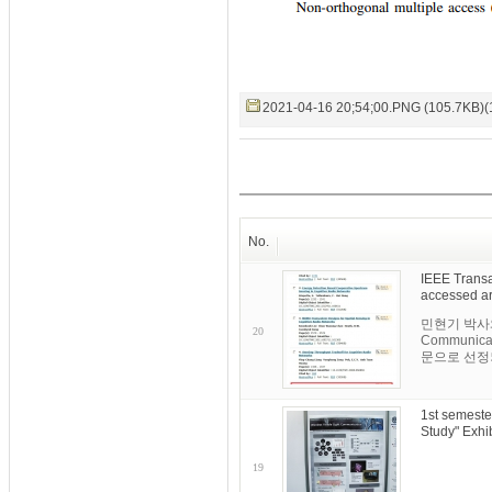
2021-04-16 20;54;00.PNG (105.7KB)(
No.
IEEE Transa
accessed ar
민현기 박사와 이
20
Communi
문으로 선정되
1st semeste
Study" Exhib
19