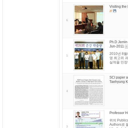
Visiting the
27
6
Ph.D Jemin
Jun-2011
2010년 8
5
영 최고위 
실적을 인정받
SCI paper a
Taehyung Ki
4
Professor H
위의 Publi
Authors로
3