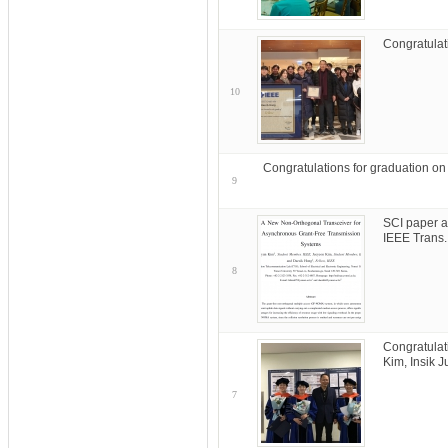
Congratulati
10
Congratulations for graduation o
9
SCI paper a
IEEE Trans
8
Congratulat
Kim, Insik 
7