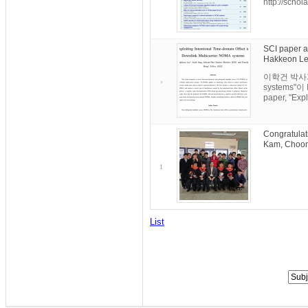
http://schol
SCI paper a
Hakkeon Lee
이학건 박사과정의 
systems"이 
paper, "Explo
Congratulat
Kam, Choon
1
List