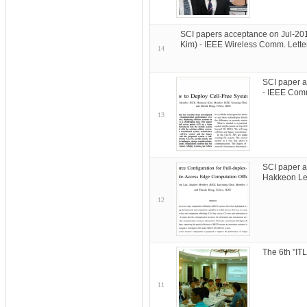
SCI papers acceptance on Jul-20
Kim) - IEEE Wireless Comm. Lett
14
SCI paper a
- IEEE Com
13
SCI paper a
Hakkeon Le
12
The 6th "I
11