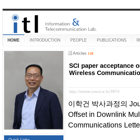
HOME
INTRODUCTION
PEOPLE
PUBLICATIONS
R
Articles
120
SCI paper acceptance o
Wireless Communicatio
https://mirinae.yonsei.ac.kr/39974
이학건 박사과정의 Journ
Offset in Downlink Mu
Communications Lette
Quick Links