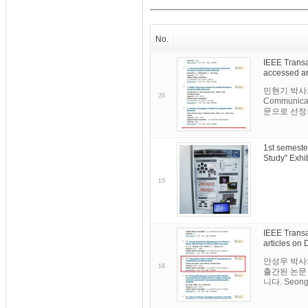
No.
IEEE Transa
accessed ar
민현기 박사와 이
20
Communi
문으로 선정되
1st semeste
Study" Exhib
19
IEEE Transa
articles on
안성우 박사와 
18
출간된 논문
니다. Seong-