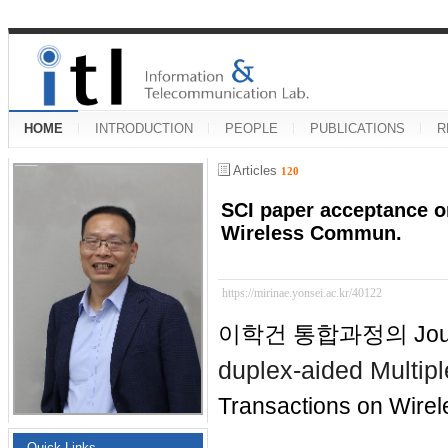
HOME
INTRODUCTION
PEOPLE
PUBLICATIONS
R
Articles
120
SCI paper acceptance o
Wireless Commun.
https://mirinae.yonsei.ac.kr/40122
이학건 통합과정의 Journ
duplex-aided Multip
Transactions on Wire
Quick Links