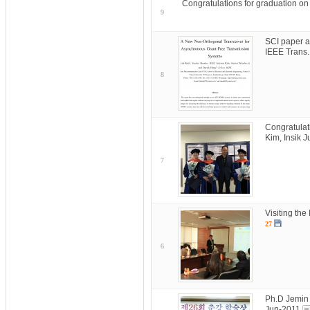
Congratulations for graduation o
9
SCI paper a
IEEE Trans
8
Congratulat
Kim, Insik 
7
Visiting the
27
6
Ph.D Jemin
Jun-2011