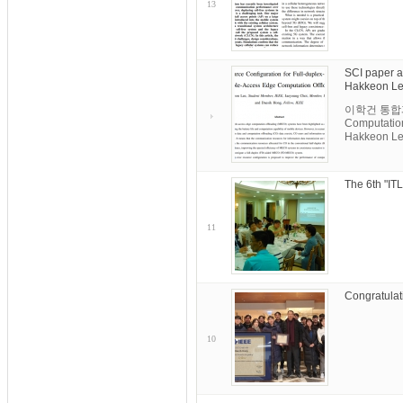
13
SCI paper a
Hakkeon Le
이학건 통합과정의 
Computatio
Hakkeon Lee
The 6th "I
11
Congratulati
10