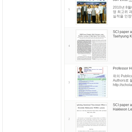
2010년 8
5
영 최고위 
실적을 인정받
SCI paper a
Taehyung Ki
4
Professor H
위의 Publi
Authors로
3
http://schol
SCI paper a
Hakkeon Lee
2