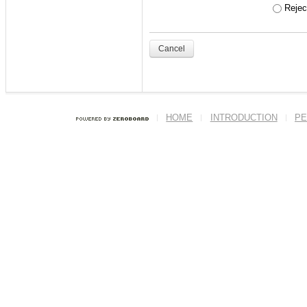
- '
주니어세미나
' 수
Reject
ex) 본인의 학번이 201
Cancel
<닉네임>
반드시 본인의 실명
HOME
INTRODUCTION
PE
이름에도 본인의 
세요.
--------------------------
--------------------------
(ENG)
Welcome to ITL h