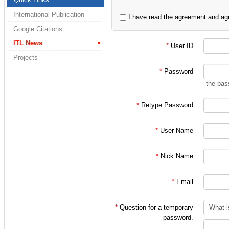
2. 정보통신연구실
International Publication
I have read the agreement and agr
3. 홍대식 교수님 
Google Citations
4. 홍대식 교수님
ITL News
*
User ID
Projects
으로 한정되어 있습
*
Password
the pas
처음 가입시에는 대
*
Retype Password
인 후
*
User Name
위 분류에 따른 적
*
Nick Name
(주의!)
*
Email
특히 학부/대학원 
가입 절차를 밟아
*
Question for a temporary
password.
지키지 않을 시에는