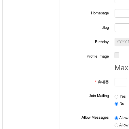
Homepage
-
확률과 랜덤변수 
Blog
ID 작성 요령: "
p
+
ex) 본인의 학번이 2
Birthday
- 통신이론 수강생
Profile Image
ID 작성 요령: "
a
+
Max 
ex) 본인의 학번이 2
*
휴대폰
- 디지털통신 수강
Join Mailing
Yes
ID 작성 요령: "
d
+
No
ex) 본인의 학번이 2
Allow Messages
Allow 
Allow 