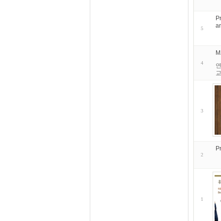
P
a
5
M
4
연
교
3
P
2
1