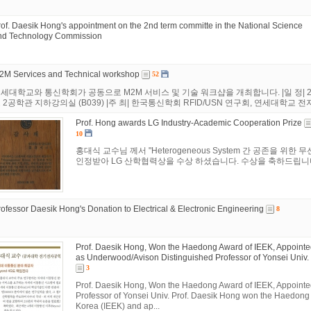
rof. Daesik Hong's appointment on the 2nd term committe in the National Science
nd Technology Commission
2M Services and Technical workshop
52
세대학교와 통신학회가 공동으로 M2M 서비스 및 기술 워크샵을 개최합니다. |일 정| 2010년 
 2공학관 지하강의실 (B039) |주 최| 한국통신학회 RFID/USN 연구회, 연세대학교 전
Prof. Hong awards LG Industry-Academic Cooperation Prize
10
홍대식 교수님 께서 "Heterogeneous System 간 공존을 위
인정받아 LG 산학협력상을 수상 하셨습니다. 수상을 축하드립니
rofessor Daesik Hong's Donation to Electrical & Electronic Engineering
8
Prof. Daesik Hong, Won the Haedong Award of IEEK, Appoint
as Underwood/Avison Distinguished Professor of Yonsei Univ.
3
Prof. Daesik Hong, Won the Haedong Award of IEEK, Appoint
Professor of Yonsei Univ. Prof. Daesik Hong won the Haedong A
Korea (IEEK) and ap...