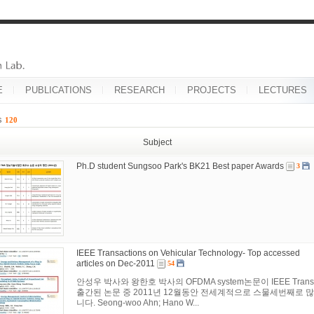
E
PUBLICATIONS
RESEARCH
PROJECTS
LECTURES
es
120
Subject
Ph.D student Sungsoo Park's BK21 Best paper Awards
3
IEEE Transactions on Vehicular Technology- Top accessed
articles on Dec-2011
54
안성우 박사와 왕한호 박사의 OFDMA system논문이 IEEE Transact
출간된 논문 중 2011년 12월동안 전세계적으로 스물세번째로 
니다. Seong-woo Ahn; Hano W...