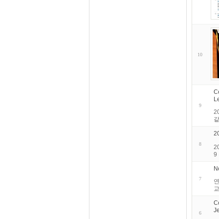
10
C
L
9
2
같
2
8
2
9
N
7
연
교
C
J
6