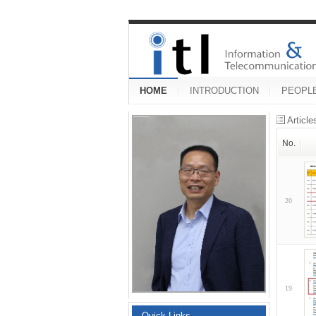
HOME
INTRODUCTION
PEOPL
Articl
No.
20
19
Quick Links