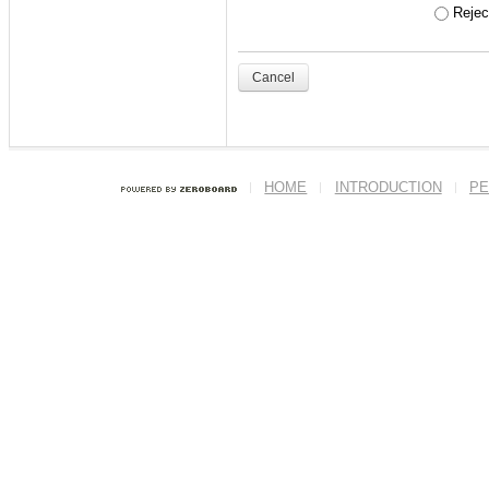
- '
주니어세미나
' 수
Reject
ex) 본인의 학번이 201
Cancel
<닉네임>
반드시 본인의 실명
HOME
INTRODUCTION
PE
이름에도 본인의 
세요.
--------------------------
--------------------------
(ENG)
Welcome to ITL h