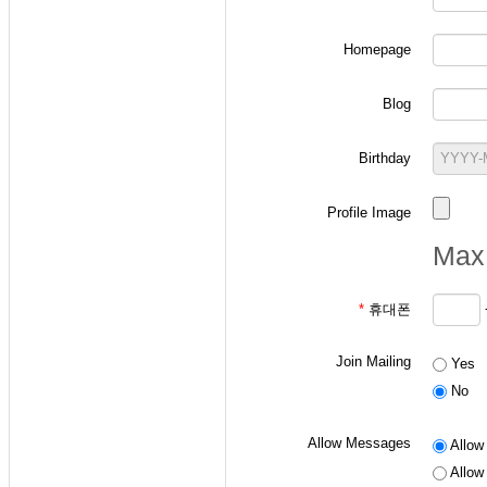
Homepage
-
확률과 랜덤변수 
Blog
ID 작성 요령: "
p
+
ex) 본인의 학번이 2
Birthday
- 통신이론 수강생
Profile Image
ID 작성 요령: "
a
+
Max 
ex) 본인의 학번이 2
*
휴대폰
- 디지털통신 수강
Join Mailing
Yes
ID 작성 요령: "
d
+
No
ex) 본인의 학번이 2
Allow Messages
Allow 
Allow 