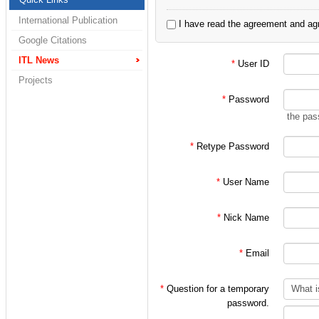
2. 정보통신연구실
International Publication
I have read the agreement and agr
3. 홍대식 교수님 
Google Citations
4. 홍대식 교수님
ITL News
*
User ID
Projects
으로 한정되어 있습
*
Password
the pas
처음 가입시에는 대
*
Retype Password
인 후
*
User Name
위 분류에 따른 적
*
Nick Name
(주의!)
*
Email
특히 학부/대학원 
가입 절차를 밟아
*
Question for a temporary
password.
지키지 않을 시에는